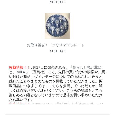
SOLDOUT
お取り置き！ クリスマスプレート
SOLDOUT
掲載情報！！
5月17日に発売される、
『暮らしと私と北欧
と。 vol.4 』
（宝島社）にて、先日の買い付けの模様や、買
い付けた商品、ヴィンテージについてのあれこれ。色々と
感じたことをまとめたものを掲載していただきました。掲
載商品につきましては、
こちら
を参照していただくか、詳
しくは直接お問い合わせください。こちらの雑誌もとても
楽しめる内容となっていますので是非お買い求めいただけ
たら幸いです。
出店情報！！
5月29-6月4日、井筒屋小倉店 新館１階 イベン
トステージにて開催される「
北欧フェア
」にてヴィンテー
ジの販売を致します。今回は３店舗での合同出店となりま