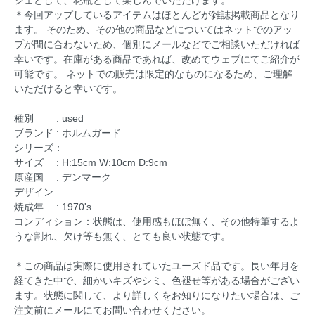
＊今回アップしているアイテムはほとんどが雑誌掲載商品となり
ます。 そのため、その他の商品などについてはネットでのアッ
プが間に合わないため、個別にメールなどでご相談いただければ
幸いです。在庫がある商品であれば、改めてウェブにてご紹介が
可能です。 ネットでの販売は限定的なものになるため、ご理解
いただけると幸いです。
種別 : used
ブランド : ホルムガード
シリーズ：
サイズ : H:15cm W:10cm D:9cm
原産国 : デンマーク
デザイン :
焼成年 : 1970's
コンディション：状態は、使用感もほぼ無く、その他特筆するよ
うな割れ、欠け等も無く、とても良い状態です。
＊この商品は実際に使用されていたユーズド品です。長い年月を
経てきた中で、細かいキズやシミ、色褪せ等がある場合がござい
ます。状態に関して、より詳しくをお知りになりたい場合は、ご
注文前にメールにてお問い合わせください。