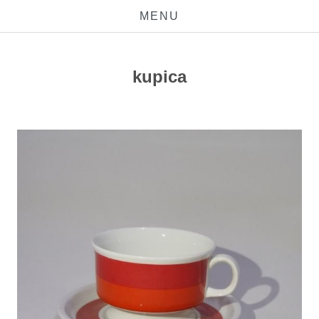
MENU
kupica