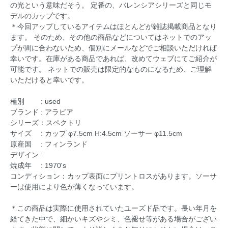
の光という意味だそう。 定番の、バレンシアシリーズと同じモ
デルのカップです。
＊今回アップしているアイテムはほとんどが雑誌掲載商品となり
ます。 そのため、その他の商品などについてはネットでのアッ
プが間に合わないため、個別にメールなどでご相談いただければ
幸いです。在庫がある商品であれば、改めてウェブにてご紹介が
可能です。 ネットでの販売は限定的なものになるため、ご理解
いただけると幸いです。
種別 : used
ブランド : アラビア
シリーズ：スペクトリ
サイズ : カップ φ7.5cm H:4.5cm ソーサー φ11.5cm
原産国 : フィンランド
デザイン :
焼成年 : 1970's
コンディション：カップ表面にプリントロスがあります。ソーサ
ーは使用により色が薄くなっています。
＊この商品は実際に使用されていたユーズド品です。長い年月を
経てきた中で、細かいキズやシミ、色褪せ等がある場合がござい