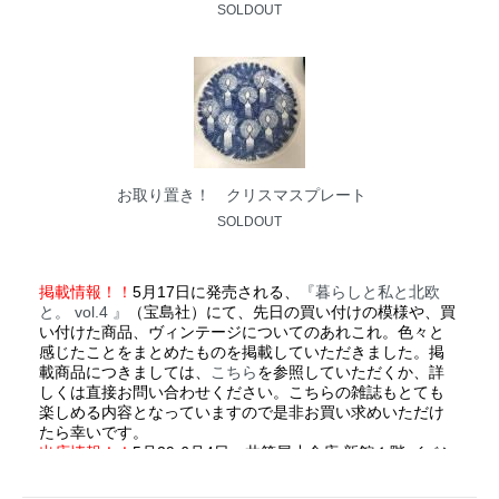
SOLDOUT
お取り置き！ クリスマスプレート
SOLDOUT
掲載情報！！
5月17日に発売される、
『暮らしと私と北欧
と。 vol.4 』
（宝島社）にて、先日の買い付けの模様や、買
い付けた商品、ヴィンテージについてのあれこれ。色々と
感じたことをまとめたものを掲載していただきました。掲
載商品につきましては、
こちら
を参照していただくか、詳
しくは直接お問い合わせください。こちらの雑誌もとても
楽しめる内容となっていますので是非お買い求めいただけ
たら幸いです。
出店情報！！
5月29-6月4日、井筒屋小倉店 新館１階 イベン
トステージにて開催される「
北欧フェア
」にてヴィンテー
ジの販売を致します。今回は３店舗での合同出店となりま