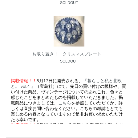
SOLDOUT
お取り置き！ クリスマスプレート
SOLDOUT
掲載情報！！
5月17日に発売される、
『暮らしと私と北欧
と。 vol.4 』
（宝島社）にて、先日の買い付けの模様や、買
い付けた商品、ヴィンテージについてのあれこれ。色々と
感じたことをまとめたものを掲載していただきました。掲
載商品につきましては、
こちら
を参照していただくか、詳
しくは直接お問い合わせください。こちらの雑誌もとても
楽しめる内容となっていますので是非お買い求めいただけ
たら幸いです。
出店情報！！
5月29-6月4日、井筒屋小倉店 新館１階 イベン
トステージにて開催される「
北欧フェア
」にてヴィンテー
ジの販売を致します。今回は３店舗での合同出店となりま