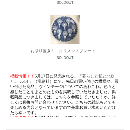
SOLDOUT
お取り置き！ クリスマスプレート
SOLDOUT
掲載情報！！
5月17日に発売される、
『暮らしと私と北欧
と。 vol.4 』
（宝島社）にて、先日の買い付けの模様や、買
い付けた商品、ヴィンテージについてのあれこれ。色々と
感じたことをまとめたものを掲載していただきました。掲
載商品につきましては、
こちら
を参照していただくか、詳
しくは直接お問い合わせください。こちらの雑誌もとても
楽しめる内容となっていますので是非お買い求めいただけ
たら幸いです。
出店情報！！
5月29-6月4日、井筒屋小倉店 新館１階 イベン
トステージにて開催される「
北欧フェア
」にてヴィンテー
ジの販売を致します。今回は３店舗での合同出店となりま